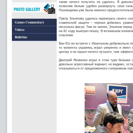
также ничего получить не удалось. В довол
позволив белым удобно развернуть свои силы
Пономарева уже была немного предпочтительнее
Павлу Эльянову удалось переиграть своего соп
Games Commentary
славянской защите – черные добились уравн
несколько фигур. Тем не менее, Эльянов пере
Videos
на 42 ходу выиграл пешку. В возникшем конев
спасение.
Bulletins
Ван Юэ во встрече с Иванчуком добровольно пе
то момента украинец играл уверенно и имел 
центру и не нашел ничего лучшего, чем эффект
Дмитрий Яковенко играл в этом туре белыми 
довольно агрессивный вариант, но видимо, оста
отказываться от предложенного соперником пов