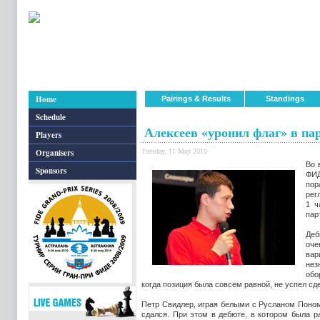
Home
Pairings & Results
Standings
Schedule
Алексеев «уронил флаг» в па
Players
Organisers
Tuesday, 11 May 2010
Во 
Sponsors
ФИД
по
рег
1 ч
пар
Деб
оче
ва
нез
обо
когда позиция была совсем равной, не успел сд
Петр Свидлер, играя белыми с Русланом Поном
сдался. При этом в дебюте, в котором была р