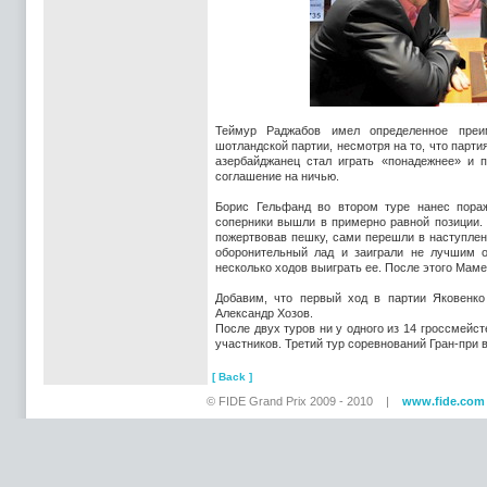
Теймур Раджабов имел определенное преи
шотландской партии, несмотря на то, что парт
азербайджанец стал играть «понадежнее» и п
соглашение на ничью.
Борис Гельфанд во втором туре нанес пора
соперники вышли в примерно равной позиции. 
пожертвовав пешку, сами перешли в наступлен
оборонительный лад и заиграли не лучшим 
несколько ходов выиграть ее. После этого Маме
Добавим, что первый ход в партии Яковенко
Александр Хозов.
После двух туров ни у одного из 14 гроссмейст
участников. Третий тур соревнований Гран-при в
[ Back ]
© FIDE Grand Prix 2009 - 2010 |
www.fide.com